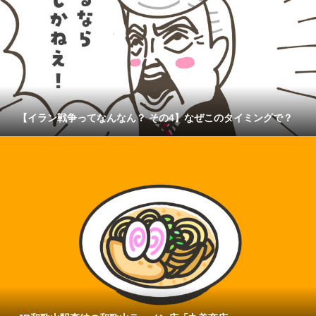
【イラン戦争ってなんなん？ その4】なぜこのタイミングで？