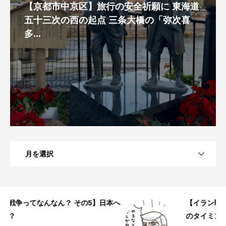
【京都市中京区】旅行の安全祈願に 東海道
五十三次の西の起点 三条大橋の「弥次喜
多...
月を選択
へ
【イラン戦争ってなんなん？ その4】なぜこ
のタイミングで？