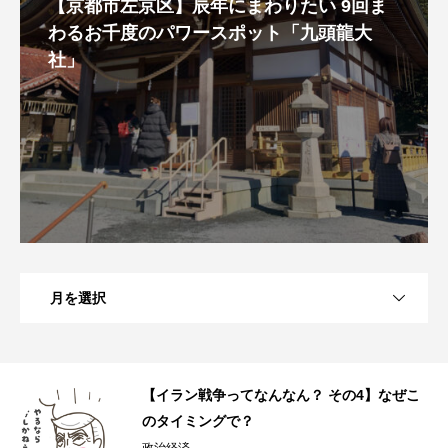
【京都市左京区】辰年にまわりたい 9回ま
わるお千度のパワースポット「九頭龍大
社」
月を選択
へ
【イラン戦争ってなんなん？ その4】なぜこ
のタイミングで？