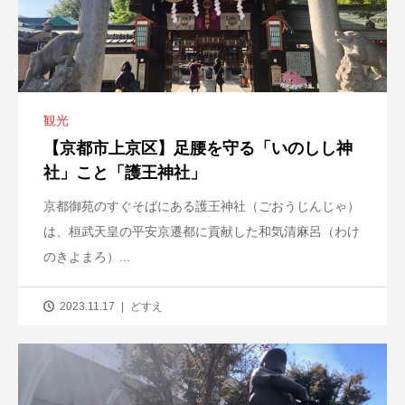
観光
【京都市上京区】足腰を守る「いのしし神
社」こと「護王神社」
京都御苑のすぐそばにある護王神社（ごおうじんじゃ）
は、桓武天皇の平安京遷都に貢献した和気清麻呂（わけ
のきよまろ）...
2023.11.17
どすえ