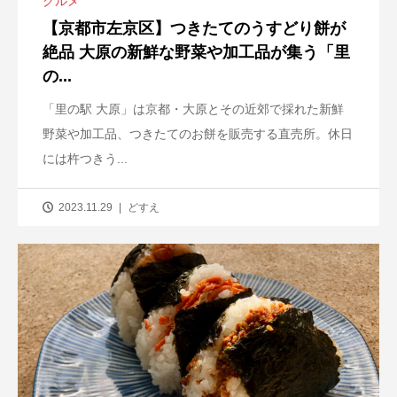
グルメ
【京都市左京区】つきたてのうすどり餅が
絶品 大原の新鮮な野菜や加工品が集う「里
の...
「里の駅 大原」は京都・大原とその近郊で採れた新鮮
野菜や加工品、つきたてのお餅を販売する直売所。休日
には杵つきう...
2023.11.29
どすえ