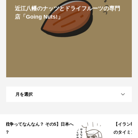
近江八幡のナッツとドライフルーツの専門
店「Going Nuts!」
月を選択
へ
【イラン戦争ってなんなん？ その4】なぜこ
のタイミングで？