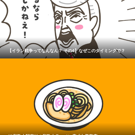
【イラン戦争ってなんなん？ その4】なぜこのタイミングで？