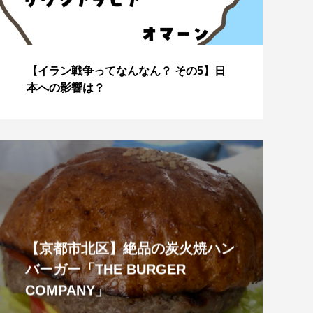
【イラン戦争ってなんなん？ その4】な
J
ぜこのタイミングで？
美
【京都市北区】絶品の炭火焼ハン
バーガー「THE BURGER
COMPANY」