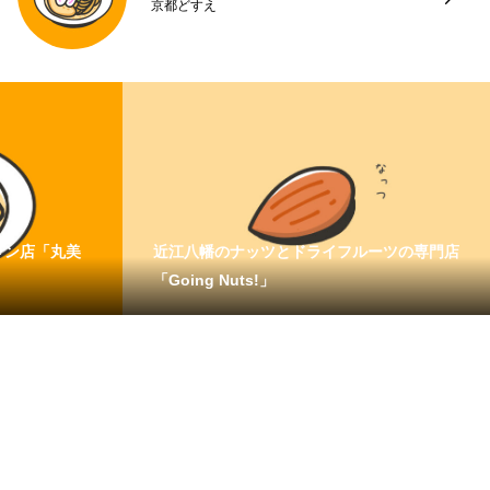
京都どすえ
メン店「丸美
近江八幡のナッツとドライフルーツの専門店
「Going Nuts!」