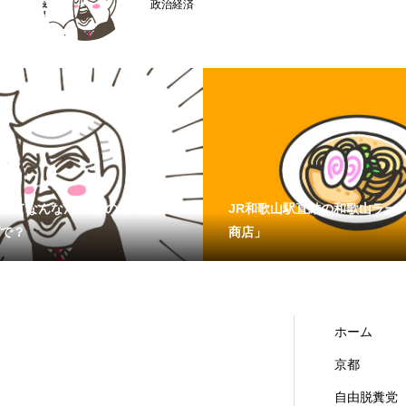
京都どすえ
ってなんなん？ その4】なぜこ
JR和歌山駅直結の和歌山ラー
で？
商店」
ホーム
京都
自由脱糞党