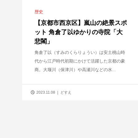
歴史
【京都市西京区】嵐山の絶景スポ
ット 角倉了以ゆかりの寺院「大
悲閣」
角倉了以（すみのくらりょうい）は安土桃山時
代から江戸時代初期にかけて活躍した京都の豪
商。大堰川（保津川）や高瀬川などの水...
2023.11.08
どすえ