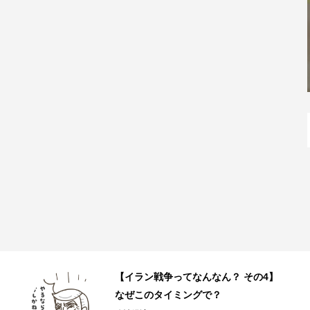
JR和歌山駅直結の和歌山ラーメン店
「丸美商店」