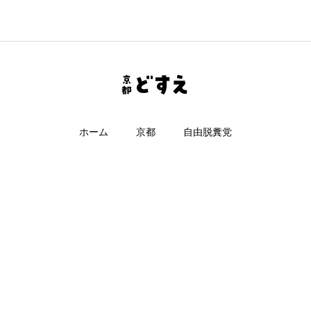
ホーム
京都
自由脱糞党