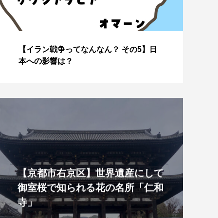
【イラン戦争ってなんなん？ その4】な
J
ぜこのタイミングで？
美
【京都市右京区】世界遺産にして
御室桜で知られる花の名所「仁和
寺」