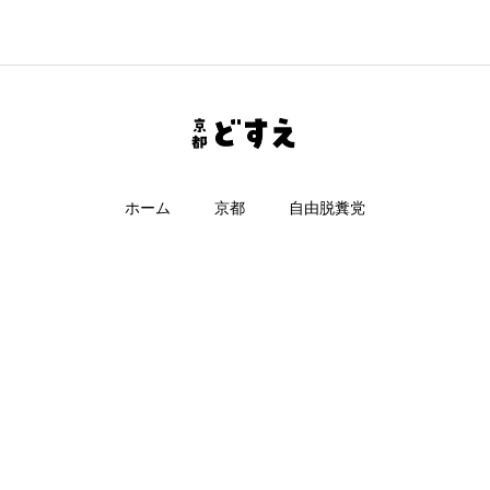
ホーム
京都
自由脱糞党