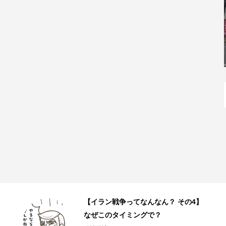
JR和歌山駅直結の和歌山ラーメン店
「丸美商店」