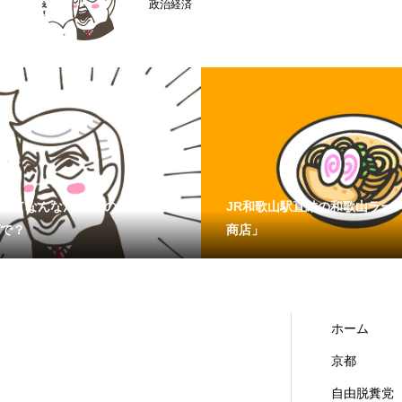
京都どすえ
ってなんなん？ その4】なぜこ
JR和歌山駅直結の和歌山ラー
で？
商店」
ホーム
京都
自由脱糞党