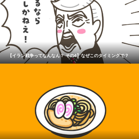
【イラン戦争ってなんなん？ その4】なぜこのタイミングで？