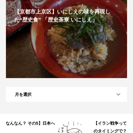
【京都市上京区】いにしえの味を再現し
た“歴史食” 「歴史茶寮 いにしえ」
月を選択
へ
【イラン戦争ってなんなん？ その4】なぜこ
のタイミングで？