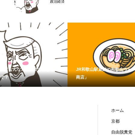
京都どすえ
ってなんなん？ その4】なぜこ
JR和歌山駅直結の和歌山ラー
で？
商店」
ホーム
京都
自由脱糞党