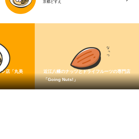
京都どすえ
メン店「丸美
近江八幡のナッツとドライフルーツの専門店
「Going Nuts!」