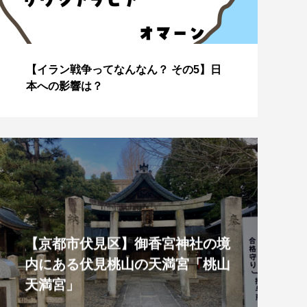
【イラン戦争ってなんなん？ その4】な
J
ぜこのタイミングで？
美
【京都市伏見区】御香宮神社の境
内にある伏見桃山の天満宮「桃山
天満宮」