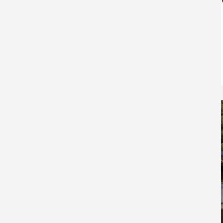
「丸
【イラン戦争ってなんなん？ その5】日
本への影響は？