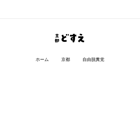
ホーム
京都
自由脱糞党