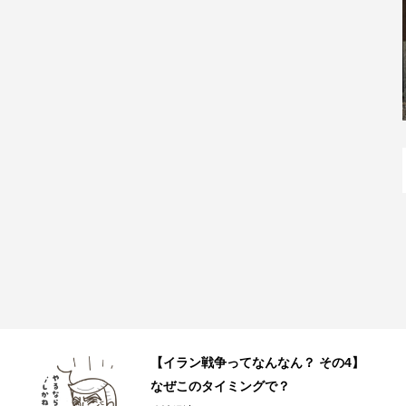
JR和歌山駅直結の和歌山ラーメン店
「丸美商店」