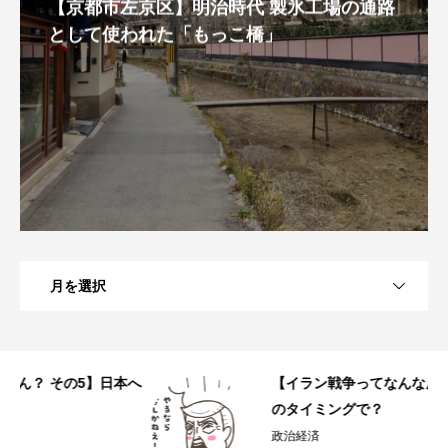
【京都市左京区】明治時代 製氷工場の通路
として使われた「もっこ橋」
月を選択
へ
【イラン戦争ってなんなん？ その4】なぜこ
のタイミングで？
政治経済