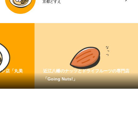
京都どすえ
メン店「丸美
近江八幡のナッツとドライフルーツの専門店
「Going Nuts!」