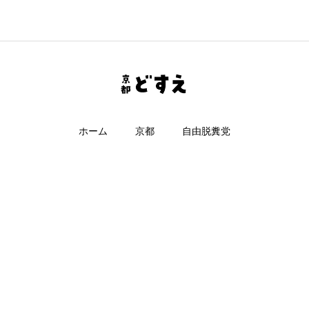
ホーム
京都
自由脱糞党