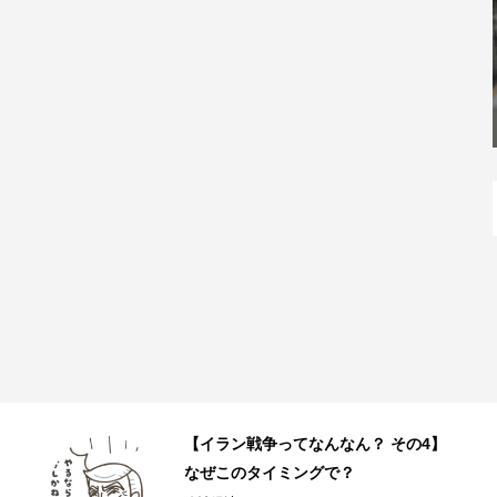
JR和歌山駅直結の和歌山ラーメン店
「丸美商店」