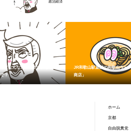
京都どすえ
ってなんなん？ その4】なぜこ
JR和歌山駅直結の和歌山ラー
で？
商店」
ホーム
京都
自由脱糞党