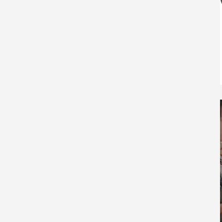
「丸
【イラン戦争ってなんなん？ その5】日
本への影響は？