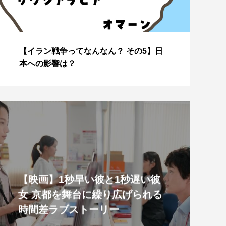
【イラン戦争ってなんなん？ その4】な
J
ぜこのタイミングで？
美
【映画】1秒早い彼と1秒遅い彼
女 京都を舞台に繰り広げられる
時間差ラブストーリー