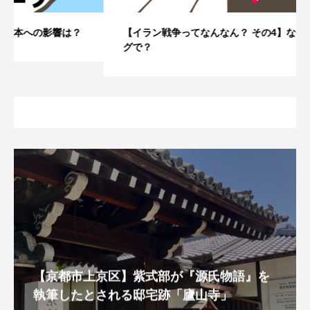
【イラン戦争ってなんなん？ その4】なぜこのタイミン
グで？
【京都市上京区】紫式部が『源氏物語』を
執筆したとされる邸宅跡「廬山寺」