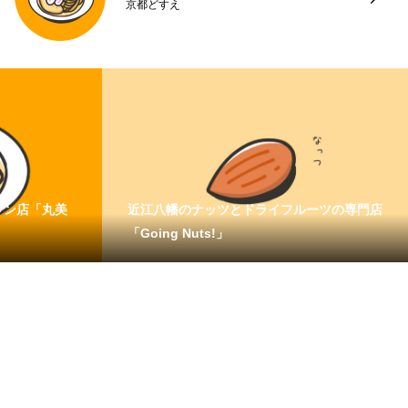
京都どすえ
メン店「丸美
近江八幡のナッツとドライフルーツの専門店
「Going Nuts!」