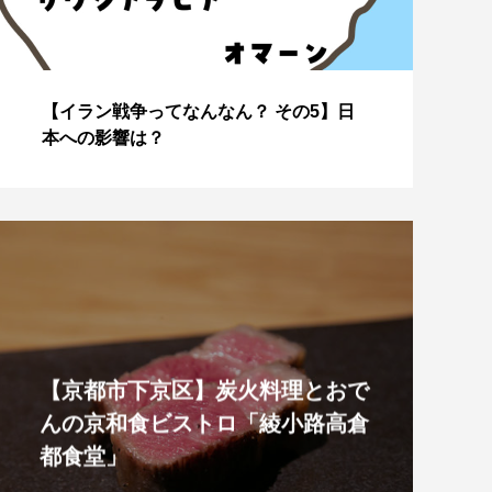
【イラン戦争ってなんなん？ その4】な
J
ぜこのタイミングで？
美
【京都市下京区】炭火料理とおで
んの京和食ビストロ「綾小路高倉
都食堂」