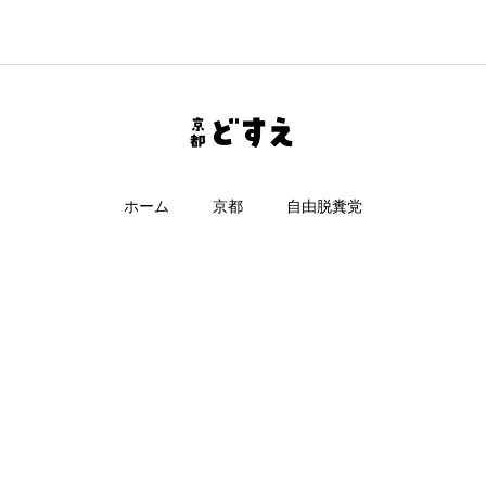
ホーム
京都
自由脱糞党