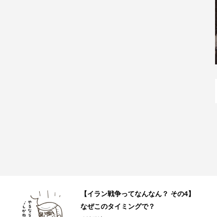
JR和歌山駅直結の和歌山ラーメン店
「丸美商店」