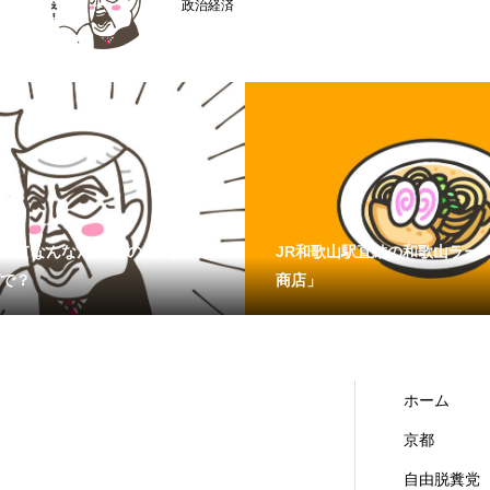
京都どすえ
ってなんなん？ その4】なぜこ
JR和歌山駅直結の和歌山ラー
で？
商店」
ホーム
京都
自由脱糞党