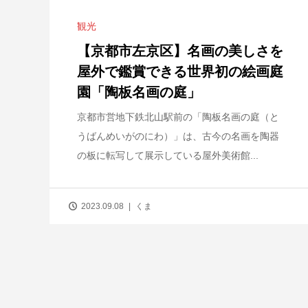
観光
【京都市左京区】名画の美しさを
屋外で鑑賞できる世界初の絵画庭
園「陶板名画の庭」
京都市営地下鉄北山駅前の「陶板名画の庭（と
うばんめいがのにわ）」は、古今の名画を陶器
の板に転写して展示している屋外美術館...
2023.09.08
くま