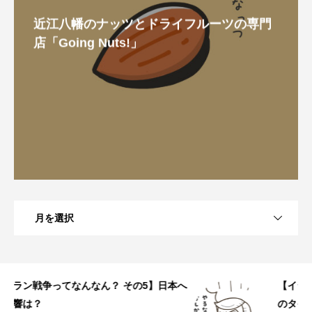
近江八幡のナッツとドライフルーツの専門
店「Going Nuts!」
月を選択
へ
【イラン戦争ってなんなん？ その4】なぜこ
のタイミングで？