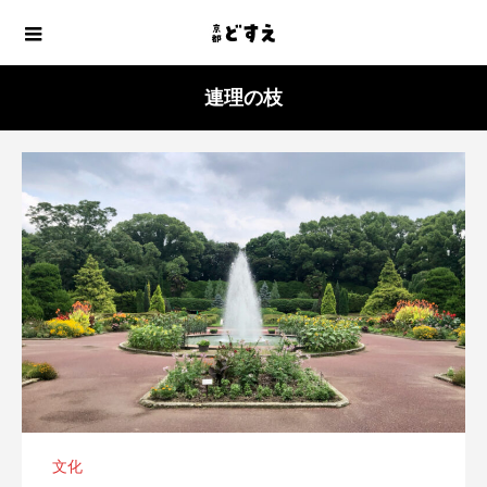
連理の枝
文化