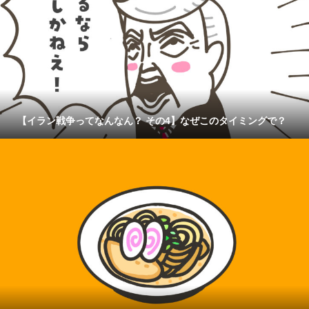
【イラン戦争ってなんなん？ その4】なぜこのタイミングで？