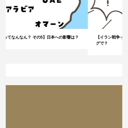
【イラン戦争ってなんなん？ その4】なぜこのタイミン
グで？