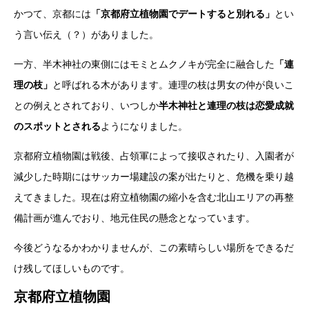
かつて、京都には
「京都府立植物園でデートすると別れる」
とい
う言い伝え（？）がありました。
一方、半木神社の東側にはモミとムクノキが完全に融合した
「連
理の枝」
と呼ばれる木があります。連理の枝は男女の仲が良いこ
との例えとされており、いつしか
半木神社と連理の枝は恋愛成就
のスポットとされる
ようになりました。
京都府立植物園は戦後、占領軍によって接収されたり、入園者が
減少した時期にはサッカー場建設の案が出たりと、危機を乗り越
えてきました。現在は府立植物園の縮小を含む北山エリアの再整
備計画が進んでおり、地元住民の懸念となっています。
今後どうなるかわかりませんが、この素晴らしい場所をできるだ
け残してほしいものです。
京都府立植物園