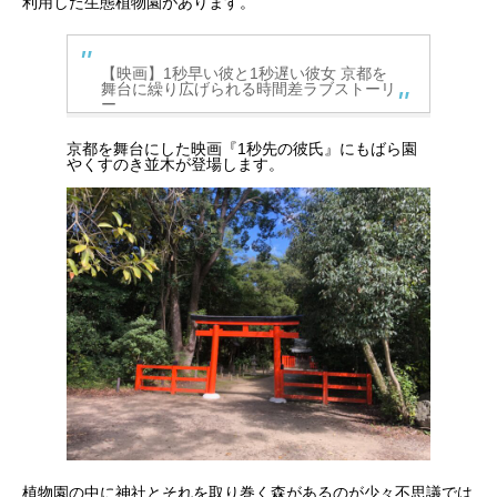
利用した生態植物園があります。
【映画】1秒早い彼と1秒遅い彼女 京都を
舞台に繰り広げられる時間差ラブストーリ
ー
京都を舞台にした映画『1秒先の彼氏』にもばら園
やくすのき並木が登場します。
植物園の中に神社とそれを取り巻く森があるのが少々不思議では