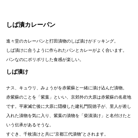
しば漬カレーパン
進々堂のカレーパンと打田漬物のしば漬けがドッキング。
しば漬けに合うように作られたパンとカレーがよく合います。
パンなのにポリポリした食感が楽しい。
しば漬け
ナス、キュウリ、みょうがを赤紫蘇と一緒に漬け込んだ漬物。
赤紫蘇のことを「紫葉」といい、京郊外の大原は赤紫蘇の名産地
です。平家滅亡後に大原に隠棲した建礼門院徳子が、里人が差し
入れた漬物を気に入り、紫葉の漬物を「柴漬漬け」と名付けたと
いう伝承があるそうな。
すぐき、千枚漬けと共に“京都三代漬物”とされます。