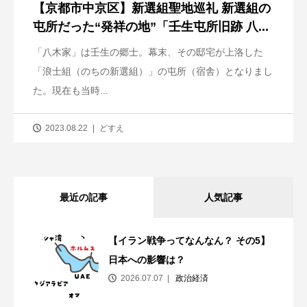
【京都市中京区】新選組聖地巡礼 新選組の
屯所だった“発祥の地”「壬生屯所旧跡 八...
「八木家」は壬生の郷士。幕末、その邸宅が上洛した
「浪士組（のちの新選組）」の屯所（宿舎）となりまし
た。現在も当時...
2023.08.22
どすえ
最近の記事
人気記事
【イラン戦争ってなんなん？ その5】
日本への影響は？
2026.07.07
政治経済