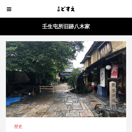
壬生屯所旧跡八木家
歴史