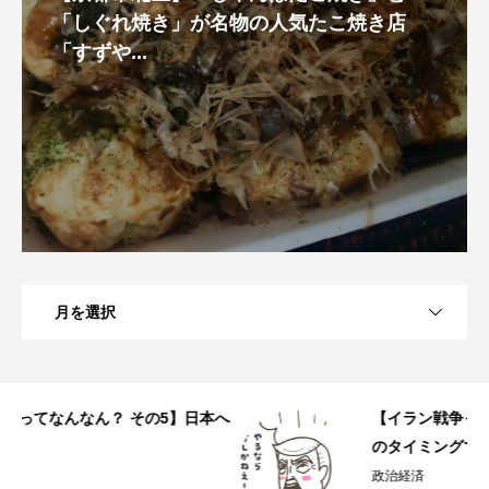
「しぐれ焼き」が名物の人気たこ焼き店
「すずや...
月を選択
へ
【イラン戦争ってなんなん？ その4】なぜこ
のタイミングで？
政治経済