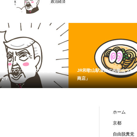
京都どすえ
ってなんなん？ その4】なぜこ
JR和歌山駅直結の和歌山ラー
で？
商店」
ホーム
京都
自由脱糞党