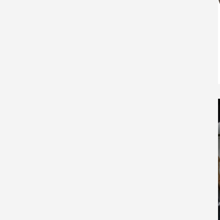
店「丸
【イラン戦争ってなんなん？ その5】日
本への影響は？