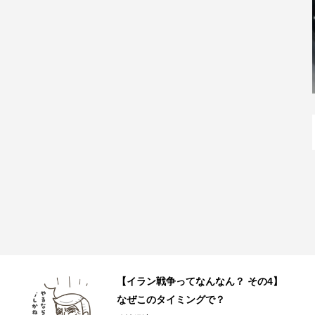
JR和歌山駅直結の和歌山ラーメン店
「丸美商店」