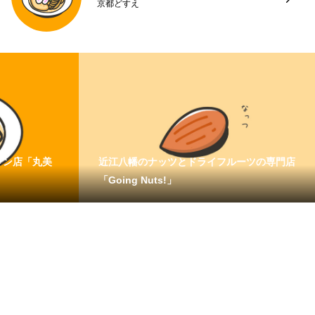
京都どすえ
メン店「丸美
近江八幡のナッツとドライフルーツの専門店
「Going Nuts!」