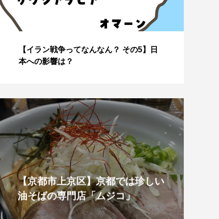
【イラン戦争ってなんなん？ その4】な
J
ぜこのタイミングで？
美
【京都市上京区】京都では珍しい
油そばの専門店「ムジコ」