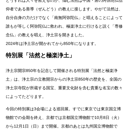
どうすれば人々を救えるのか、悩む法然は中国・唐の阿弥陀仏信
仰者である善導（ぜんどう）の教えに接します。やがて法然は、
自分自身の力だけでなく「南無阿弥陀仏」と唱えることによって
誰もが等しく阿弥陀仏に救われ、極楽浄土に行けると説く「専修
念仏」の教えを唱え、浄土宗を開きました。
2024年は浄土宗が開かれてから850年になります。
特別展「法然と極楽浄土」
浄土宗開宗850年を記念して開催される特別展「法然と極楽浄
土」は、浄土宗の立教開宗からの浄土宗850年の歴史を、全国の
浄土宗寺院が所蔵する国宝、重要文化財を含む貴重な名宝の数々
によってたどります。
今回の特別展は3会場による巡回展。すでに東京では東京国立博
物館での会期を終え、京都では京都国立博物館で10月8日（火）
から12月1日（日）まで開催。京都のあとは九州国立博物館で